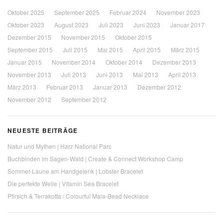
Oktober 2025
September 2025
Februar 2024
November 2023
Oktober 2023
August 2023
Juli 2023
Juni 2023
Januar 2017
Dezember 2015
November 2015
Oktober 2015
September 2015
Juli 2015
Mai 2015
April 2015
März 2015
Januar 2015
November 2014
Oktober 2014
Dezember 2013
November 2013
Juli 2013
Juni 2013
Mai 2013
April 2013
März 2013
Februar 2013
Januar 2013
Dezember 2012
November 2012
September 2012
NEUESTE BEITRÄGE
Natur und Mythen | Harz National Parc
Buchbinden im Sagen-Wald | Create & Connect Workshop Camp
Sommer-Laune am Handgelenk | Lobster Bracelet
Die perfekte Welle | Vitamin Sea Bracelet
Pfirsich & Terrakotta / Colourful Mala-Bead Necklace