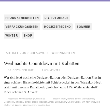
PRODUKTNEUHEITEN
DIY-TUTORIALS
VERPACKUNGSIDEEN
HOCHZEITSDEKO
SOMMER
WINTER
SHOP
ARTIKEL ZUM SCHLAGWORT:
WEIHNACHTEN
Weihnachts-Countdown mit Rabatten
16. DEZEMBER 2012
1 KOMMENTAR
Wer sich jetzt noch eine Designer-Edition oder Designer-Edition Plus in
einer schönen Birkenholzkiste mit Schiebedeckel in den Warenkorb legt,
erhält mit unserem Rabattcode „hohoho“ satte 15% Weihnachtsrabatt!
Einen schönen 3. Advent!
Allgemein
,
Weihnachten | Christmas
Bäcker-Garn
,
bakers twine
,
Garnständer
,
Geschenk
,
gift idea
,
ginger bread
,
Holzschachtel
,
Lebkuchen
,
Oh du Selige
,
Oh holy time
,
red-
white
,
Rot-Weiss
,
Weihnachten
,
wooden box