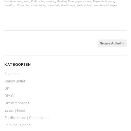
Holzklammern
,
kraft
,
Kraftpapier
,
lampion
,
Masking Tape
,
paper straws
,
Papierstrohhalme
,
PomPom
,
Schachtel
,
sweet table
,
tissue ball
,
Washi-Tape
,
Weihnachten
,
wooden clothespin
Neuere Artikel
→
KATEGORIEN
Allgemein
Candy Buffet
DIY
DIY Set
DIY with friends
Essen | Food
Festlichkeiten | Celebrations
Frühling | Spring