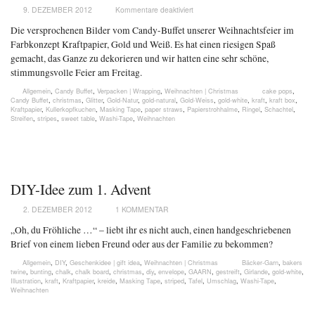
9. DEZEMBER 2012
Kommentare deaktiviert
Die versprochenen Bilder vom Candy-Buffet unserer Weihnachtsfeier im
Farbkonzept Kraftpapier, Gold und Weiß. Es hat einen riesigen Spaß
gemacht, das Ganze zu dekorieren und wir hatten eine sehr schöne,
stimmungsvolle Feier am Freitag.
Allgemein
,
Candy Buffet
,
Verpacken | Wrapping
,
Weihnachten | Christmas
cake pops
,
Candy Buffet
,
christmas
,
Glitter
,
Gold-Natur
,
gold-natural
,
Gold-Weiss
,
gold-white
,
kraft
,
kraft box
,
Kraftpapier
,
Kullerkopfkuchen
,
Masking Tape
,
paper straws
,
Papierstrohhalme
,
Ringel
,
Schachtel
,
Streifen
,
stripes
,
sweet table
,
Washi-Tape
,
Weihnachten
DIY-Idee zum 1. Advent
2. DEZEMBER 2012
1 KOMMENTAR
„Oh, du Fröhliche …“ – liebt ihr es nicht auch, einen handgeschriebenen
Brief von einem lieben Freund oder aus der Familie zu bekommen?
Allgemein
,
DIY
,
Geschenkidee | gift idea
,
Weihnachten | Christmas
Bäcker-Garn
,
bakers
twine
,
bunting
,
chalk
,
chalk board
,
christmas
,
diy
,
envelope
,
GAARN
,
gestreift
,
Girlande
,
gold-white
,
Illustration
,
kraft
,
Kraftpapier
,
kreide
,
Masking Tape
,
striped
,
Tafel
,
Umschlag
,
Washi-Tape
,
Weihnachten