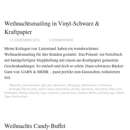
Weihnachtsmailing in Vinyl-Schwarz &
Kraftpapier
13. DEZEMBER 2012
3 KOMMENTARE
Meine Kollegen von Linienland haben ein wunderschönes
Weihnachtsmailing für ihre Kunden gestaltet. Das Präsent: ein Notizbuch
mit handgefertigter Steppheftung mit einem aus Kraftpapier gelaserten
Geschenkanhänger. So einfach und doch so schön. Dazu schwarzes Bäcker-
Garn von GARN & MEHR – passt perfekt zum klassischen, reduzierten
Stil.
Allgemein
,
Geschenkidee | gift idea
,
Verpacken | Wrapping
,
Weihnachten | Christmas
Anhänger
,
Bäcker-Garn
,
bakers twine
,
black-white
,
genäht
,
Geschenk
,
Illustration
,
iPad
,
kraft
,
Kraftpapier
,
Mailing
,
Masking Tape
,
notizbuch
,
paperscreen
,
Schwarz-Weiss
,
stitched
,
tags
,
Washi-
Tape
,
Weihnachten
Weihnachts Candy-Buffet