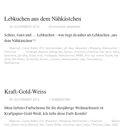
Lebkuchen aus dem Nähkästchen
30. NOVEMBER 2012
Kommentare deaktiviert
Schere, Garn und … Lebkuchen – was liegt da näher als Lebkuchen „aus
dem Nähkästchen“?
Allgemein
,
Candy Buffet
,
DIY
,
Geschenkidee | gift idea
,
Verpacken | Wrapping
,
Weihnachten |
Christmas
Anhänger
,
Backen
,
baking
,
box
,
button
,
christmas
,
christmas tree
,
deco
,
Deko
,
Geschenk
,
gift idea
,
Knopf
,
kraft
,
Kraftpapier
,
Nähkästchen
,
PAMK
,
Post aus meiner Küche
,
red-
white
,
Rot-Weiss
,
Schachtel
,
Schere
,
scissors
,
sewing basket
,
tags
,
Tannenbaum
,
Weihnachten
Kraft-Gold-Weiss
29. NOVEMBER 2012
1 KOMMENTAR
Mein liebstes Farbschema für die diesjährige Weihnachtszeit ist
Kraftpapier-Gold-Weiß. Ich liebe diese Farb-Kombi!
Allgemein
,
Candy Buffet
,
DIY
,
Verpacken | Wrapping
,
Weihnachten | Christmas
Bäcker-
Garn
,
bakers twine
,
Bommel
,
box
,
Candy Buffet
,
christmas
,
deco
,
Deko
,
Fähnchen
,
flags
,
Gold
,