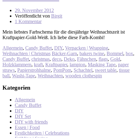
29. November 2012
Veröffentlicht von
Birgit
1 Kommentar
Mein liebstes Farbschema für die diesjährige Weihnachtszeit ist
Kraftpapier-Gold-Weiß. Ich liebe diese Farb-Kombi!
Allgemein
,
Candy Buffet
,
DIY
,
Verpacken | Wrapping
,
Weihnachten | Christmas
Bäcker-Garn
,
bakers twine
,
Bommel
,
box
,
Candy Buffet
,
christmas
,
deco
,
Deko
,
Fähnchen
,
flags
,
Gold
,
Holzklammern
,
kraft
,
Kraftpapier
,
lampion
,
Masking Tape
,
paper
straws
,
Papierstrohhalme
,
PomPom
,
Schachtel
,
sweet table
,
tissue
ball
,
Washi-Tape
,
Weihnachten
,
wooden clothespin
Kategorien
Allgemein
Candy Buffet
DIY
DIY Set
DIY with friends
Essen | Food
Festlichkeiten | Celebrations