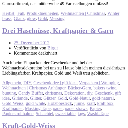
Garnsortiment, das mittlerweile 49 Farbstellungen umfasst!
Herbst | Fall
,
Produktneuheiten
,
Weihnachten | Christmas
,
Winter
brass
,
Glanz
,
glow
,
Gold
,
Messing
Drei Haselnüsse, Kraftpapier & Garn
25. Dezember 2012
Veröffentlicht von
Birgit
Kommentare deaktiviert
Auch beim Einpacken der Geschenke und bei der
Weihnachtsdekoration bei uns zu Hause bin ich meinen diesjährigen
Lieblingsfarben Kraftpapier, Gold und Weiß treu geblieben.
Allgemein
,
DIY
,
Geschenkidee | gift idea
,
Verpacken | Wrapping
,
Weihnachten | Christmas
Anhänger
,
Bäcker-Garn
,
bakers twine
,
bunting
,
Candy Buffet
,
christmas
,
Dekoration
,
diy
,
Geschenk
,
gift
idea
,
Girlande
,
Glitter
,
Glitzer
,
Gold
,
Gold-Natur
,
gold-natural
,
Gold-Weiss
,
gold-white
,
Holzbbesteck
,
juime
,
kraft
,
kraft box
,
Kraftpapier
,
Masking Tape
,
paper
,
paper straws
,
Papier
,
Papierstrohhalme
,
Schachtel
,
sweet table
,
tags
,
Washi-Tape
Kraft-Gold-Weiss