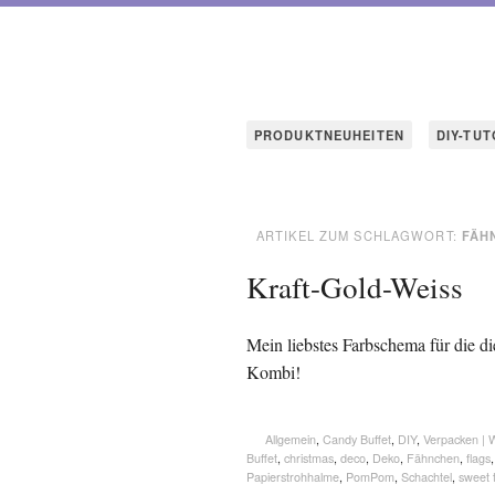
PRODUKTNEUHEITEN
DIY-TUT
ARTIKEL ZUM SCHLAGWORT:
FÄH
Kraft-Gold-Weiss
Mein liebstes Farbschema für die di
Kombi!
Allgemein
,
Candy Buffet
,
DIY
,
Verpacken | 
Buffet
,
christmas
,
deco
,
Deko
,
Fähnchen
,
flags
Papierstrohhalme
,
PomPom
,
Schachtel
,
sweet 