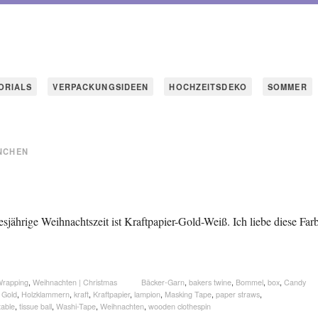
ORIALS
VERPACKUNGSIDEEN
HOCHZEITSDEKO
SOMMER
NCHEN
esjährige Weihnachtszeit ist Kraftpapier-Gold-Weiß. Ich liebe diese Far
Wrapping
,
Weihnachten | Christmas
Bäcker-Garn
,
bakers twine
,
Bommel
,
box
,
Candy
,
Gold
,
Holzklammern
,
kraft
,
Kraftpapier
,
lampion
,
Masking Tape
,
paper straws
,
table
,
tissue ball
,
Washi-Tape
,
Weihnachten
,
wooden clothespin