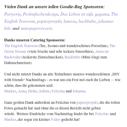
Vielen Dank an unsere tollen Goodie-Bag Sponsoren:
Partyerie
,
Perlenfischerdesign
,
Das Leben ist süß
,
gagamu
,
The
English Tearoom
,
papierprojekt
,
lamesa
,
backbube
,
johanna-
fritz
und
minopapersweets
.
Danke unseren Catering Sponsoren:
The English Tearoom
(Tee, Scones und wunderschönes Porzellan),
The
Green Stream
(viele frische und sehr leckere Smoothies),
Anna im
Backwahn
(leckerste Zimtschnecken),
Backbube
(Mini-Gugl zum
Dahinschmelzen)
Und nicht zuletzt Danke an alle Teilnehmer unseres wunderschönen „DIY
with friends“ Nachmittags – es war uns ein Fest mit euch ihr Lieben – wie
schön, dass ihr gekommen seid:
Markus
,
Anna
,
Heike
,
Sabine
,
Felicitas
und
Johanna
.
Ganz großen Dank außerdem an Felicitas von
papierprojekt
, die die tollen
Fotos gemacht hat und ohne die es diesen Bericht nicht geben
würde. Weitere Eindrücke vom Nachmittag findet ihr bei
Felicitas
und
Markus
, der sogar ein kleines
Video
gedreht hat!