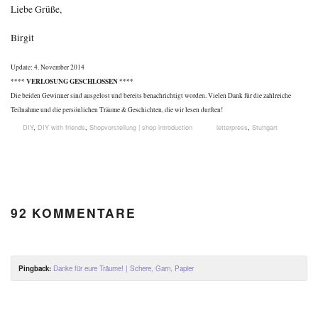
Liebe Grüße,
Birgit
Update: 4. November 2014
**** VERLOSUNG GESCHLOSSEN ****
Die beiden Gewinner sind ausgelost und bereits benachrichtigt worden. Vielen Dank für die zahlreiche
Teilnahme und die persönlichen Träume & Geschichten, die wir lesen durften!
DIY
,
DIY with friends
,
Shopvorstellung | shop introduction
letterpress
,
Stuttgart
92 KOMMENTARE
Pingback:
Danke für eure Träume! | Schere, Garn, Papier