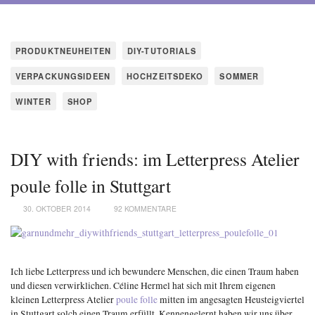
PRODUKTNEUHEITEN
DIY-TUTORIALS
VERPACKUNGSIDEEN
HOCHZEITSDEKO
SOMMER
WINTER
SHOP
DIY with friends: im Letterpress Atelier
poule folle in Stuttgart
30. OKTOBER 2014
92 KOMMENTARE
Ich liebe Letterpress und ich bewundere Menschen, die einen Traum haben
und diesen verwirklichen. Céline Hermel hat sich mit Ihrem eigenen
kleinen Letterpress Atelier
poule folle
mitten im angesagten Heusteigviertel
in Stuttgart solch einen Traum erfüllt.
Kennengelernt haben wir uns über