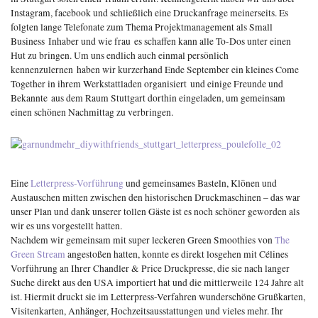
Instagram, facebook und schließlich eine Druckanfrage meinerseits. Es
folgten lange Telefonate zum Thema Projektmanagement als Small
Business Inhaber und wie frau es schaffen kann alle To-Dos unter einen
Hut zu bringen. Um uns endlich auch einmal persönlich
kennenzulernen haben wir kurzerhand Ende September ein kleines Come
Together in ihrem Werkstattladen organisiert und einige Freunde und
Bekannte aus dem Raum Stuttgart dorthin eingeladen, um gemeinsam
einen schönen Nachmittag zu verbringen.
Eine
Letterpress-Vorführung
und gemeinsames Basteln, Klönen und
Austauschen mitten zwischen den historischen Druckmaschinen – das war
unser Plan und dank unserer tollen Gäste ist es noch schöner geworden als
wir es uns vorgestellt hatten.
Nachdem wir gemeinsam mit super leckeren Green Smoothies von
The
Green Stream
angestoßen hatten, konnte es direkt losgehen mit Célines
Vorführung an Ihrer Chandler & Price Druckpresse, die sie nach langer
Suche direkt aus den USA importiert hat und die mittlerweile 124 Jahre alt
ist. Hiermit druckt sie im Letterpress-Verfahren wunderschöne Grußkarten,
Visitenkarten, Anhänger, Hochzeitsausstattungen und vieles mehr. Ihr