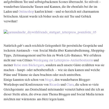
aufgebrühtem Tee und selbstgebackenen Scones überrascht. So stilvoll –
wunderbare klassische Tassen und Kannen, die ihr ebenfalls bei ihr im
Laden und
Onlineshop
kaufen könnt – und so herzlich mit charmantem
britischem Akzent wurde ich bisher noch nie mit Tee und Gebäck
verwöhnt!
Natürlich gab’s auch reichlich Gelegenheit für persönliche Gespräche und
lockeren Austausch – von Social Media über Kamerabedienung, Shopping-
Tipps, Zeitmanagement und bis hin zu Work-Life-Balance. Wir erfuhren
nicht nur von Célines
Werdegang zur Letterpress-Atelierbesitzerin
und
meiner
Reise zum Bäckergarn
, sondern auch unsere Gäste erzählten was sie
machen – haupt- oder nebenberuflich – wie sie dazu kamen und welche
Pläne und Träume sie dazu brachten oder noch umtreiben.
Einige kannten sich schon von
blogst
, den wunderbaren Blogger-
Workshops und Konferenzen von
Ricarda
und
Clara
, die schon so viele
Gleichgesinnte aus Deutschland miteinander vernetzt haben und die ich an
dieser Stelle allen, die etwas zum Thema Bloggen und Social Media lernen
möchten nur wärmstens ans Herz legen kann.