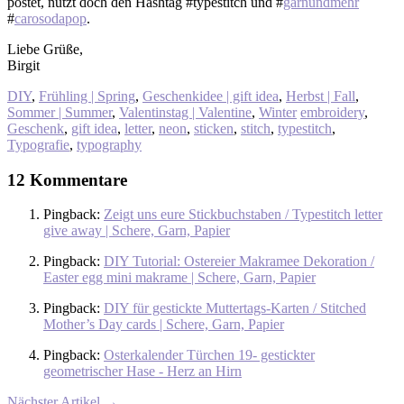
postet, nutzt doch den Hashtag #typestitch und #
garnundmehr
#
carosodapop
.
Liebe Grüße,
Birgit
DIY
,
Frühling | Spring
,
Geschenkidee | gift idea
,
Herbst | Fall
,
Sommer | Summer
,
Valentinstag | Valentine
,
Winter
embroidery
,
Geschenk
,
gift idea
,
letter
,
neon
,
sticken
,
stitch
,
typestitch
,
Typografie
,
typography
12 Kommentare
Pingback:
Zeigt uns eure Stickbuchstaben / Typestitch letter
give away | Schere, Garn, Papier
Pingback:
DIY Tutorial: Ostereier Makramee Dekoration /
Easter egg mini makrame | Schere, Garn, Papier
Pingback:
DIY für gestickte Muttertags-Karten / Stitched
Mother’s Day cards | Schere, Garn, Papier
Pingback:
Osterkalender Türchen 19- gestickter
geometrischer Hase - Herz an Hirn
Nächster Artikel →