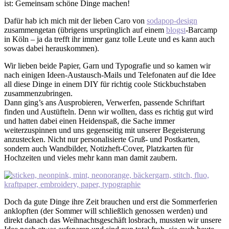
ist: Gemeinsam schöne Dinge machen!
Dafür hab ich mich mit der lieben Caro von
sodapop-design
zusammengetan (übrigens ursprünglich auf einem
blogst
-Barcamp
in Köln – ja da trefft ihr immer ganz tolle Leute und es kann auch
sowas dabei herauskommen).
Wir lieben beide Papier, Garn und Typografie und so kamen wir
nach einigen Ideen-Austausch-Mails und Telefonaten auf die Idee
all diese Dinge in einem DIY für richtig coole Stickbuchstaben
zusammenzubringen.
Dann ging’s ans Ausprobieren, Verwerfen, passende Schriftart
finden und Austüfteln. Denn wir wollten, dass es richtig gut wird
und hatten dabei einen Heidenspaß, die Sache immer
weiterzuspinnen und uns gegenseitig mit unserer Begeisterung
anzustecken. Nicht nur personalisierte Gruß- und Postkarten,
sondern auch Wandbilder, Notizheft-Cover, Platzkarten für
Hochzeiten und vieles mehr kann man damit zaubern.
Doch da gute Dinge ihre Zeit brauchen und erst die Sommerferien
anklopften (der Sommer will schließlich genossen werden) und
direkt danach das Weihnachtsgeschäft losbrach, mussten wir unsere