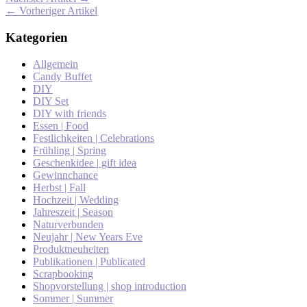
← Vorheriger Artikel
Kategorien
Allgemein
Candy Buffet
DIY
DIY Set
DIY with friends
Essen | Food
Festlichkeiten | Celebrations
Frühling | Spring
Geschenkidee | gift idea
Gewinnchance
Herbst | Fall
Hochzeit | Wedding
Jahreszeit | Season
Naturverbunden
Neujahr | New Years Eve
Produktneuheiten
Publikationen | Publicated
Scrapbooking
Shopvorstellung | shop introduction
Sommer | Summer