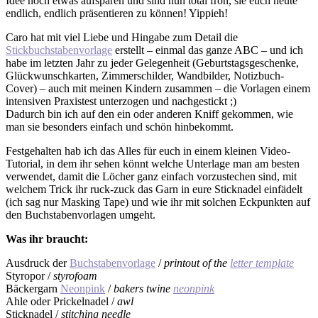
Idee noch etwas aufsparen und sind nun total froh, sie euch heute
endlich, endlich präsentieren zu können! Yippieh!
Caro hat mit viel Liebe und Hingabe zum Detail die
Stickbuchstabenvorlage
erstellt – einmal das ganze ABC – und ich
habe im letzten Jahr zu jeder Gelegenheit (Geburtstagsgeschenke,
Glückwunschkarten, Zimmerschilder, Wandbilder, Notizbuch-
Cover) – auch mit meinen Kindern zusammen – die Vorlagen einem
intensiven Praxistest unterzogen und nachgestickt ;)
Dadurch bin ich auf den ein oder anderen Kniff gekommen, wie
man sie besonders einfach und schön hinbekommt.
Festgehalten hab ich das Alles für euch in einem kleinen Video-
Tutorial, in dem ihr sehen könnt welche Unterlage man am besten
verwendet, damit die Löcher ganz einfach vorzustechen sind, mit
welchem Trick ihr ruck-zuck das Garn in eure Sticknadel einfädelt
(ich sag nur Masking Tape) und wie ihr mit solchen Eckpunkten auf
den Buchstabenvorlagen umgeht.
Was ihr braucht:
Ausdruck der
Buchstabenvorlage
/
printout of the
letter template
Styropor /
styrofoam
Bäckergarn
Neonpink
/
bakers twine
neonpink
Ahle oder Prickelnadel /
awl
Sticknadel /
stitching needle