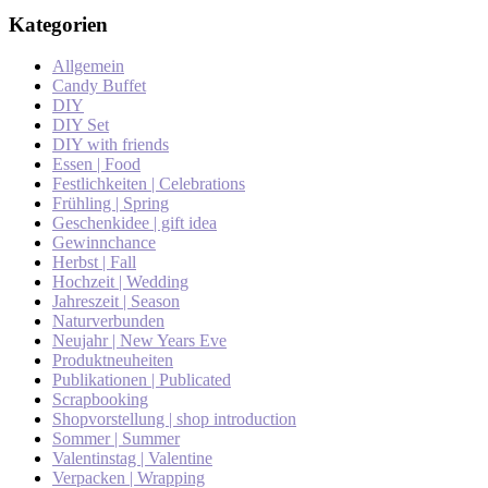
Kategorien
Allgemein
Candy Buffet
DIY
DIY Set
DIY with friends
Essen | Food
Festlichkeiten | Celebrations
Frühling | Spring
Geschenkidee | gift idea
Gewinnchance
Herbst | Fall
Hochzeit | Wedding
Jahreszeit | Season
Naturverbunden
Neujahr | New Years Eve
Produktneuheiten
Publikationen | Publicated
Scrapbooking
Shopvorstellung | shop introduction
Sommer | Summer
Valentinstag | Valentine
Verpacken | Wrapping