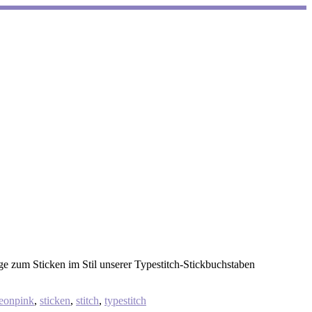
ge zum Sticken im Stil unserer Typestitch-Stickbuchstaben
eonpink
,
sticken
,
stitch
,
typestitch