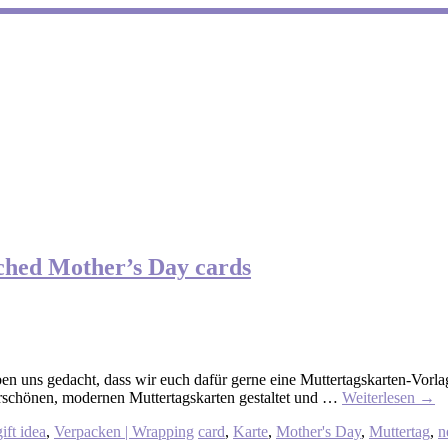
tched Mother’s Day cards
en uns gedacht, dass wir euch dafür gerne eine Muttertagskarten-Vorla
derschönen, modernen Muttertagskarten gestaltet und …
Weiterlesen
→
ift idea
,
Verpacken | Wrapping
card
,
Karte
,
Mother's Day
,
Muttertag
,
n