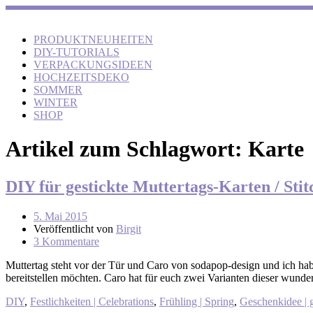
PRODUKTNEUHEITEN
DIY-TUTORIALS
VERPACKUNGSIDEEN
HOCHZEITSDEKO
SOMMER
WINTER
SHOP
Artikel zum Schlagwort:
Karte
DIY für gestickte Muttertags-Karten / Sti
5. Mai 2015
Veröffentlicht von
Birgit
3 Kommentare
Muttertag steht vor der Tür und Caro von sodapop-design und ich hab
bereitstellen möchten. Caro hat für euch zwei Varianten dieser wun
DIY
,
Festlichkeiten | Celebrations
,
Frühling | Spring
,
Geschenkidee | g