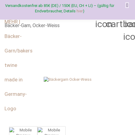
Versandkostenfrei ab 85€ (DE) / 150€ (EU, CH + LI) – (gültig für
Endverbraucher, Details
hier
)
Bäcker-Garn, Ocker-Weiss