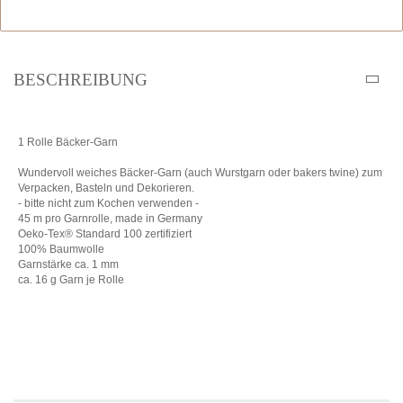
BESCHREIBUNG
1 Rolle Bäcker-Garn
Wundervoll weiches Bäcker-Garn (auch Wurstgarn oder bakers twine) zum
Verpacken, Basteln und Dekorieren.
- bitte nicht zum Kochen verwenden -
45 m pro Garnrolle, made in Germany
Oeko-Tex® Standard 100 zertifiziert
100% Baumwolle
Garnstärke ca. 1 mm
ca. 16 g Garn je Rolle