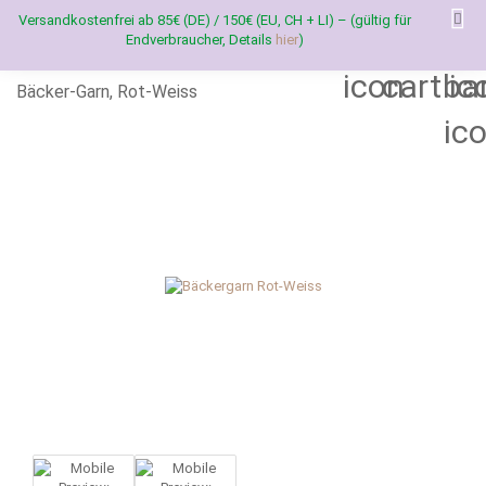
Versandkostenfrei ab 85€ (DE) / 150€ (EU, CH + LI) – (gültig für
Endverbraucher, Details
hier
)
Bäcker-Garn, Rot-Weiss