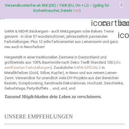
Versandkostenfrei ab 85€ (DE) / 150€ (EU, CH + LI) – (gültig für
Endverbraucher, Details
hier
)
GARN & MEHR Bäckergarn - auch Metzgergarn oder Bakers Twine
genannt - in über 57 wunderschönen, jahreszeitlich passenden
Farbstellungen. Plus 12 edle Farbvarianten aus Leinenzwirn und ganz
neu auch in Neonfarben!
Hergestellt in einer traditionellen Zwirnerei in Deutschland und
größtenteils aus 100% Baumwolle nach Oeko-Tex® Standard 100 (
alle
zertifizierten Farbstellungen
). Zusätzliche
GARN SPECIALS
in
Metallikfarben (Gold, Silber, Kupfer), in Neon und aus reinem Leinen-
Zwirn. Verwendbar für unendlich viele DIY-Projekte aus den Bereichen
Basteln, Scrapbooking, handmade Dekorationen, Hochzeit, Geschenke,
Geburtstage, Party-Buffets ... und, und, und.
Tausend Möglichkeiten dein Leben zu verschönern.
UNSERE EMPFEHLUNGEN